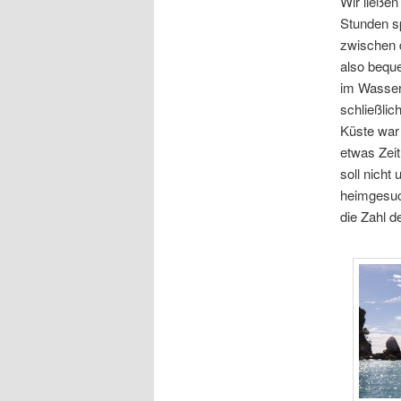
Wir ließen
Stunden s
zwischen 
also beque
im Wasser,
schließlic
Küste war 
etwas Zeit
soll nicht
heimgesuch
die Zahl d