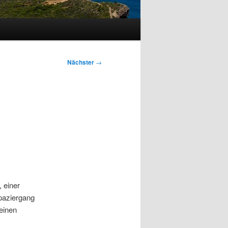
Nächster
→
 einer
Spaziergang
einen