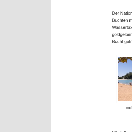
Der Nation
Buchten mi
Wassertaxi
goldgelbem
Bucht getr
Buch