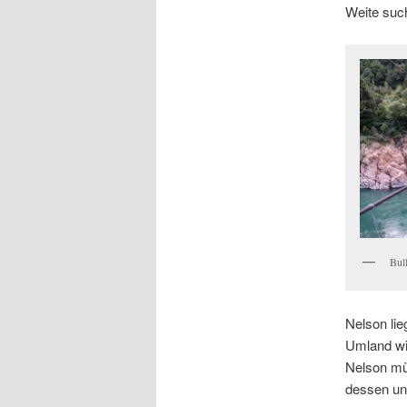
Weite suc
Bul
Nelson li
Umland wi
Nelson mü
dessen unv