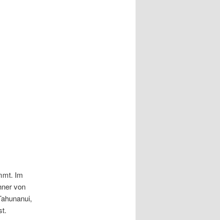
mmt. Im
hner von
Tahunanui,
t.