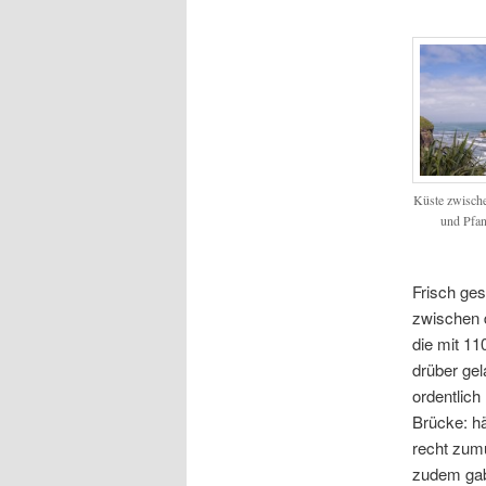
Küste zwisch
und Pfa
Frisch ges
zwischen 
die mit 1
drüber ge
ordentlich
Brücke: h
recht zum
zudem gab