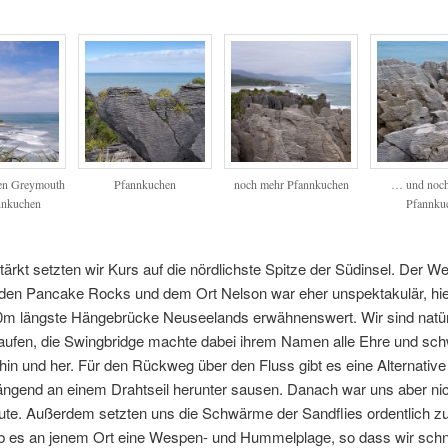
en Greymouth
Pfannkuchen
noch mehr Pfannkuchen
… und noch
nnkuchen
Pfannku
tärkt setzten wir Kurs auf die nördlichste Spitze der Südinsel. Der W
den Pancake Rocks und dem Ort Nelson war eher unspektakulär, hie
10m längste Hängebrücke Neuseelands erwähnenswert. Wir sind natür
laufen, die Swingbridge machte dabei ihrem Namen alle Ehre und sc
 hin und her. Für den Rückweg über den Fluss gibt es eine Alternative
ängend an einem Drahtseil herunter sausen. Danach war uns aber nic
ute. Außerdem setzten uns die Schwärme der Sandflies ordentlich z
 es an jenem Ort eine Wespen- und Hummelplage, so dass wir schn