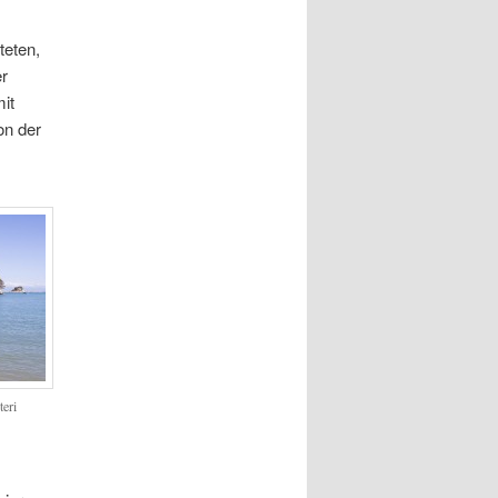
teten,
er
it
on der
teri