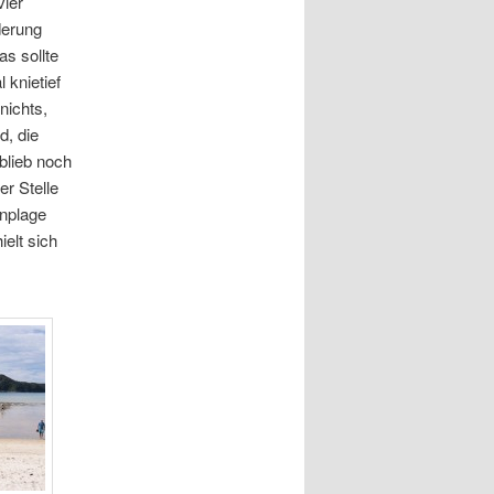
vier
derung
s sollte
 knietief
nichts,
d, die
blieb noch
r Stelle
enplage
elt sich