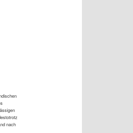
ändischen
es
sässigen
estotrotz
and nach