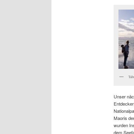
Tah
Unser näc
Entdecker
Nationalpa
Maoris der
wurden In
dem Seefa