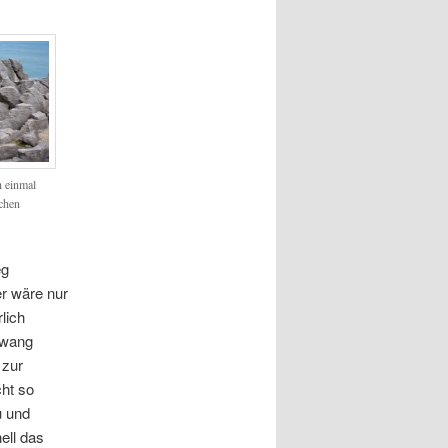
 einmal
chen
eg
r wäre nur
lich
hwang
 zur
ht so
u und
ell das