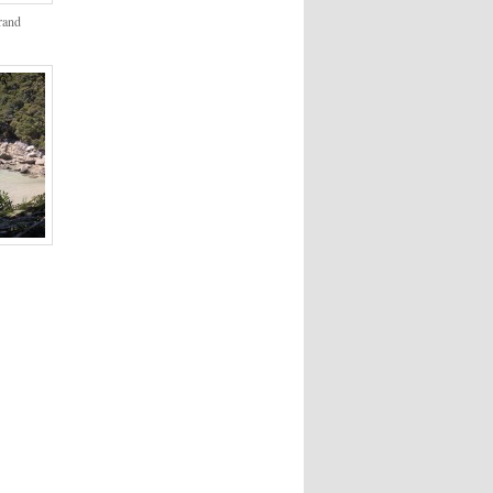
rand
y