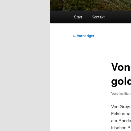
Hauptmenü
Start
Kontakt
Beitragsnavigation
←
Vorheriger
Von
gol
Veröffentlic
Von Greym
Felsformat
am Rande 
frischen 