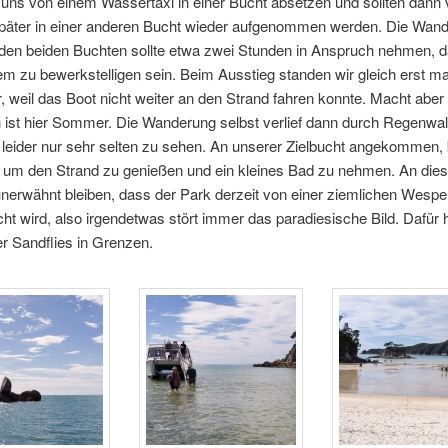
 uns von einem Wassertaxi in einer Bucht absetzen und sollten dann 
päter in einer anderen Bucht wieder aufgenommen werden. Die Wan
den beiden Buchten sollte etwa zwei Stunden in Anspruch nehmen, da
m zu bewerkstelligen sein. Beim Ausstieg standen wir gleich erst mal
 weil das Boot nicht weiter an den Strand fahren konnte. Macht aber 
h ist hier Sommer. Die Wanderung selbst verlief dann durch Regenwal
leider nur sehr selten zu sehen. An unserer Zielbucht angekommen, 
 um den Strand zu genießen und ein kleines Bad zu nehmen. An diese
 unerwähnt bleiben, dass der Park derzeit von einer ziemlichen Wesp
t wird, also irgendetwas stört immer das paradiesische Bild. Dafür hi
er Sandflies in Grenzen.