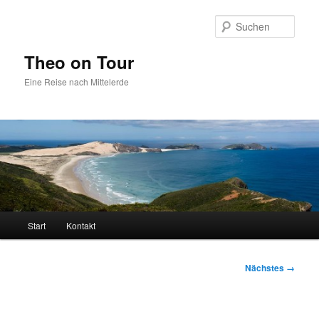
Zum
primären
Such
Inhalt
springen
Theo on Tour
Eine Reise nach Mittelerde
Hauptmenü
Start
Kontakt
Bilder-
Nächstes →
Navigation