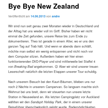
Bye Bye New Zealand
Veröffentlicht am
14.06.2013
von
andre
Wir sind nun seit genau zwei Monaten wieder in Deutschland und
der Alltag hat uns wieder voll im Griff. Bisher haben wir nicht
einmal die Zeit gefunden, unsere Reise bis zum Ende zu
dokumentieren. Theo ist gerade in einem Alter, wo er uns den
ganzen Tag auf Trab hält. Und wenn er abends dann schläft,
möchte man selbst ein wenig entspannen und nicht noch vor
dem Computer sitzen. Außerdem haben wir hier einen
funktionierenden DVD-Player und sind mittlerweile bei Staffel 4
von
Breaking Bad
angekommen. 😉 Aber wir sind unserer treuen
Leserschaft natürlich die letzten Etappen unserer Tour schuldig.
Nach unserem Besuch bei den Kauri-Bäumen, blieben uns nur
noch 2 Nächte in unserem Campervan. So langsam machte sich
Wehmut bei uns breit, denn wir steuerten nun unsere letzte
Station in Neuseeland an. Als letzten Campingplatz vor Auckland
wählten wir den
Sandspit Holiday Park
, der in einem unserer
Reiseführer überschwänglich gelobt wurde. Bademöglichkeiten