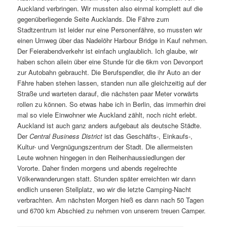
Auckland verbringen. Wir mussten also einmal komplett auf die
gegenüberliegende Seite Aucklands. Die Fähre zum
Stadtzentrum ist leider nur eine Personenfähre, so mussten wir
einen Umweg über das Nadelöhr Harbour Bridge in Kauf nehmen.
Der Feierabendverkehr ist einfach unglaublich. Ich glaube, wir
haben schon allein über eine Stunde für die 6km von Devonport
zur Autobahn gebraucht. Die Berufspendler, die ihr Auto an der
Fähre haben stehen lassen, standen nun alle gleichzeitig auf der
Straße und warteten darauf, die nächsten paar Meter vorwärts
rollen zu können. So etwas habe ich in Berlin, das immerhin drei
mal so viele Einwohner wie Auckland zählt, noch nicht erlebt.
Auckland ist auch ganz anders aufgebaut als deutsche Städte.
Der
Central Business District
ist das Geschäfts-, Einkaufs-,
Kultur- und Vergnügungszentrum der Stadt. Die allermeisten
Leute wohnen hingegen in den Reihenhaussiedlungen der
Vororte. Daher finden morgens und abends regelrechte
Völkerwanderungen statt. Stunden später erreichten wir dann
endlich unseren Stellplatz, wo wir die letzte Camping-Nacht
verbrachten. Am nächsten Morgen hieß es dann nach 50 Tagen
und 6700 km Abschied zu nehmen von unserem treuen Camper.