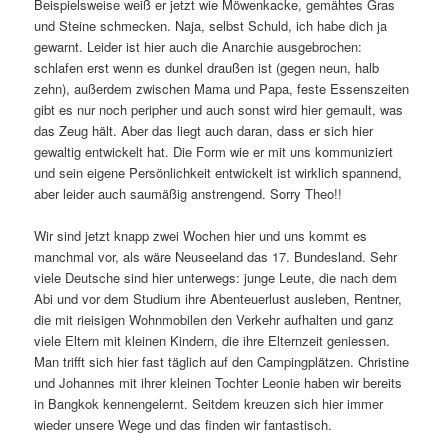
Beispielsweise weiß er jetzt wie Möwenkacke, gemähtes Gras
und Steine schmecken. Naja, selbst Schuld, ich habe dich ja
gewarnt. Leider ist hier auch die Anarchie ausgebrochen:
schlafen erst wenn es dunkel draußen ist (gegen neun, halb
zehn), außerdem zwischen Mama und Papa, feste Essenszeiten
gibt es nur noch peripher und auch sonst wird hier gemault, was
das Zeug hält. Aber das liegt auch daran, dass er sich hier
gewaltig entwickelt hat. Die Form wie er mit uns kommuniziert
und sein eigene Persönlichkeit entwickelt ist wirklich spannend,
aber leider auch saumäßig anstrengend. Sorry Theo!!
Wir sind jetzt knapp zwei Wochen hier und uns kommt es
manchmal vor, als wäre Neuseeland das 17. Bundesland. Sehr
viele Deutsche sind hier unterwegs: junge Leute, die nach dem
Abi und vor dem Studium ihre Abenteuerlust ausleben, Rentner,
die mit rieisigen Wohnmobilen den Verkehr aufhalten und ganz
viele Eltern mit kleinen Kindern, die ihre Elternzeit geniessen.
Man trifft sich hier fast täglich auf den Campingplätzen. Christine
und Johannes mit ihrer kleinen Tochter Leonie haben wir bereits
in Bangkok kennengelernt. Seitdem kreuzen sich hier immer
wieder unsere Wege und das finden wir fantastisch.